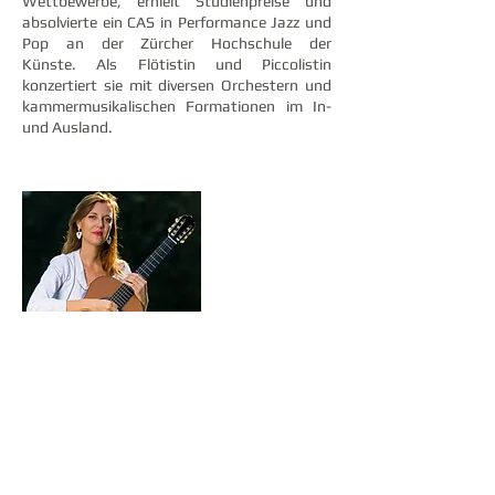
Wettbewerbe, erhielt Studienpreise und
absolvierte ein CAS in Performance Jazz und
Pop an der Zürcher Hochschule der
Künste. Als Flötistin und Piccolistin
konzertiert sie mit diversen Orchestern und
kammermusikalischen Formationen im In-
und Ausland.
Anne-Sophie Ferrer
Anne-Sophie Ferrer studierte bei Alberto
Ponce in Paris, wo sie den ersten Preis des
regionalen Konservatoriums erhielt.
Anschliessend erhielt sie an der ‚Ecole
Normale de Paris’ das Konzertdiplom. Sie
vervollständigte ihre Ausbildung am